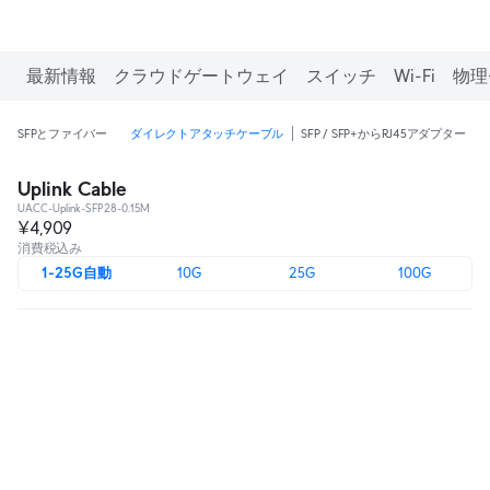
最新情報
クラウドゲートウェイ
スイッチ
Wi-Fi
物理
SFPとファイバー
ダイレクトアタッチケーブル
SFP / SFP+からRJ45アダプター
L
Uplink Cable
UACC-Uplink-SFP28-0.15M
¥4,909
消費税込み
1-25G自動
10G
25G
100G