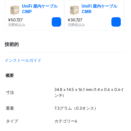
UniFi 屋内ケーブル 
UniFi 屋内ケーブル 
CMP
CMR
¥50,727
¥30,727
¥
消費税込み
消費税込み
消
技術的
インストールガイド
概要
34.8 x 14.5 x 16.1 mm (1.4 x 0.6 x 0.6イ
寸法
ンチ)
重量
7.3グラム（0.3オンス）
タイプ
カテゴリー6