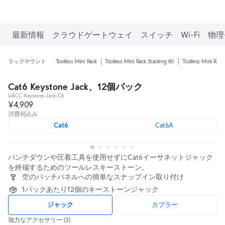
最新情報
クラウドゲートウェイ
スイッチ
Wi-Fi
物理
ラックマウント
Toolless Mini Rack
Toolless Mini Rack Stacking Kit
Toolless Mini Rack
Cat6 Keystone Jack、12個パック
UACC-Keystone-Jack-C6
¥4,909
消費税込み
Cat6
Cat6A
パンチダウンや圧着工具を使用せずにCat6イーサネットジャック
を終端するためのツールレスキーストーン。
空のパッチパネルへの簡単なスナップイン取り付け
1パックあたり12個のキーストーンジャック
ジャック
カプラー
強力なアクセサリー
(3)