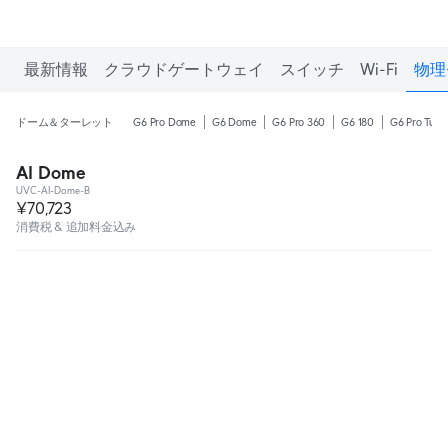
最新情報
クラウドゲートウェイ
スイッチ
Wi-Fi
物理
ドーム＆ターレット
G6 Pro Dome
G6 Dome
G6 Pro 360
G6 180
G6 Pro Turre
AI Dome
UVC-AI-Dome-B
¥70,723
消費税 & 追加料金込み