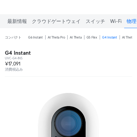
最新情報
クラウドゲートウェイ
スイッチ
Wi-Fi
物理
コンパクト
G6 Instant
AI Theta Pro
AI Theta
G5 Flex
G4 Instant
AI The
G4 Instant
UVC-G4-INS
¥17,091
消費税込み