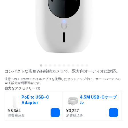
コンパクトな広角WiFi接続カメラで、双方向オーディオに対応。
注意: UniFi Protectモバイルアプリを使用したセットアップ中に、サードパーティの
Wi-Fi設定が利用可能です。
強力なアクセサリー
(3)
PoE to USB-C 
4.5M USB-Cケーブ
Adapter
ル
¥8,364
¥3,227
¥
消費税込み
消費税込み
消