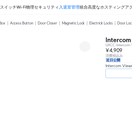
スイッチ
Wi-Fi
物理セキュリティ
入退室管理
統合
高度なホスティング
ア
 Box
Access Button
Door Closer
Magnetic Lock
Electrick Locks
Door Loc
Intercom
UACC-Intercom-
¥4,909
消費税込み
近日公開
Intercom