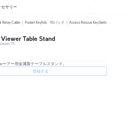
クセサリー
k Relay Cable
Pocket Keyfob、10パック
Access Rescue KeySwitch
Intercom
 Viewer Table Stand
Viewer-TS
 Viewerーアー用金属製テーブルスタンド。
登録する