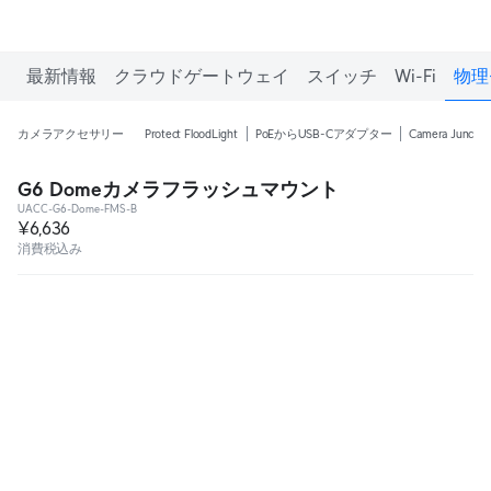
最新情報
クラウドゲートウェイ
スイッチ
Wi-Fi
物理
カメラアクセサリー
Protect FloodLight
PoEからUSB-Cアダプター
Camera Junctio
G6 Domeカメラフラッシュマウント
UACC-G6-Dome-FMS-B
¥6,636
消費税込み