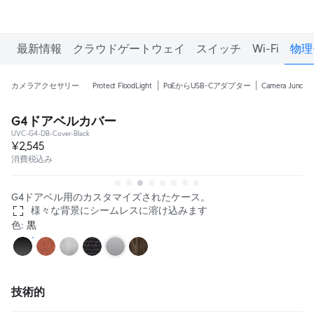
最新情報
クラウドゲートウェイ
スイッチ
Wi-Fi
物理
カメラアクセサリー
Protect FloodLight
PoEからUSB-Cアダプター
Camera Junctio
G4ドアベルカバー
UVC-G4-DB-Cover-Black
¥2,545
消費税込み
G4ドアベル用のカスタマイズされたケース。
様々な背景にシームレスに溶け込みます
色
:
黒
技術的