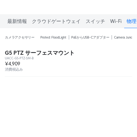
最新情報
クラウドゲートウェイ
スイッチ
Wi-Fi
物理
カメラアクセサリー
Protect FloodLight
PoEからUSB-Cアダプター
Camera Junctio
G5 PTZ サーフェスマウント
UACC-G5-PTZ-SM-B
¥4,909
消費税込み