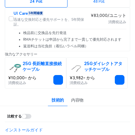
24 PoE
48 PoE
UI Care
5年間補償
¥83,000/ユニット
迅速な交換対応と優先サポートを、5年間保
消費税込み
証。
検品前に交換品を先行発送
RMAチケットは申請から完了まで一貫して優先対応されます
返送料は当社負担（着払いラベル同梱）
強力なアクセサリー
25G 長距離直接接続
25Gダイレクトアタ
ケーブル
ッチケーブル
¥10,000~ から
¥3,982~ から
消費税込み
消費税込み
技術的
内容物
比較する
インストールガイド