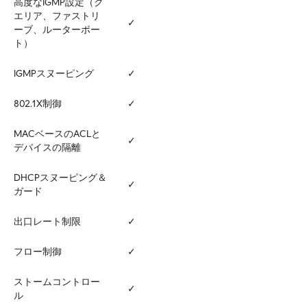
高度なIGMP設定（ク
エリア、ファストリ
✓
ーブ、ルーターポー
ト）
IGMPスヌーピング
✓
802.1X制御
✓
MACベースのACLと
✓
デバイスの隔離
DHCPスヌーピング＆
✓
ガード
出口レート制限
✓
フロー制御
✓
ストームコントロー
✓
ル