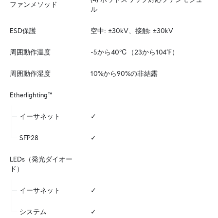
ファンメソッド
ル
ESD保護
空中: ±30kV、接触: ±30kV
周囲動作温度
-5から40℃（23から104℉）
周囲動作湿度
10%から90%の非結露
Etherlighting™
イーサネット
✓
SFP28
✓
LEDs（発光ダイオー
ド）
イーサネット
✓
システム
✓