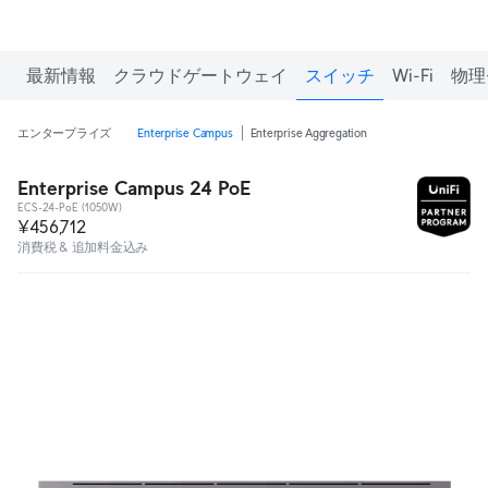
最新情報
クラウドゲートウェイ
スイッチ
Wi-Fi
物理
エンタープライズ
Enterprise Campus
Enterprise Aggregation
Enterprise Campus 24 PoE
ECS-24-PoE (1050W)
¥456,712
消費税 & 追加料金込み