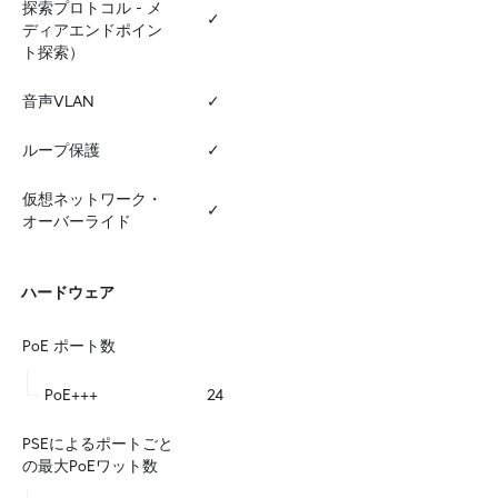
探索プロトコル - メ
✓
ディアエンドポイン
ト探索）
音声VLAN
✓
ループ保護
✓
仮想ネットワーク・
✓
オーバーライド
ハードウェア
PoE ポート数
PoE+++
24
PSEによるポートごと
の最大PoEワット数