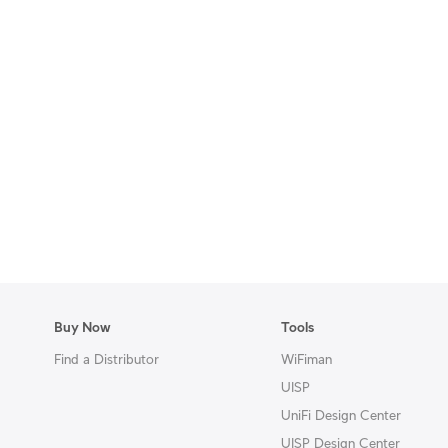
Buy Now
Tools
Find a Distributor
WiFiman
UISP
UniFi Design Center
UISP Design Center