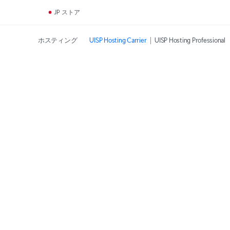
JP ストア
ホスティング
UISP Hosting Carrier
UISP Hosting Professional