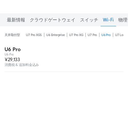
最新情報
クラウドゲートウェイ
スイッチ
Wi-Fi
物理
天井取付型
U7 Pro XGS
U6 Enterprise
U7 Pro XG
U7 Pro
U6 Pro
U7 Long-
U6 Pro
U6-Pro
¥29,133
消費税 & 追加料金込み