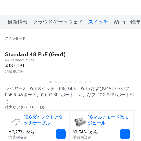
最新情報
クラウドゲートウェイ
スイッチ
Wi-Fi
物理
スタンダード
Standard 48 PoE (Gen1)
US-48-500W (500W)
¥137,091
消費税込み
レイヤー2、PoEスイッチ、(48) GbE、PoE+および24Vパッシブ
PoE RJ45ポート、(2) 1G SFPポート、および(2) 10G SFP+ポート付
き。
強力なアクセサリー
(3)
10Gダイレクトアタ
1Gマルチモード光モ
ッチケーブル
ジュール
¥2,273~ から
¥1,545~ から
¥
消費税込み
消費税込み
消