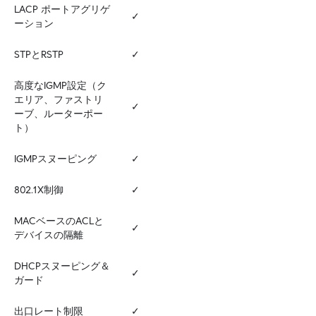
LACP ポートアグリゲ
✓
ーション
STPとRSTP
✓
高度なIGMP設定（ク
エリア、ファストリ
✓
ーブ、ルーターポー
ト）
IGMPスヌーピング
✓
802.1X制御
✓
MACベースのACLと
✓
デバイスの隔離
DHCPスヌーピング＆
✓
ガード
出口レート制限
✓