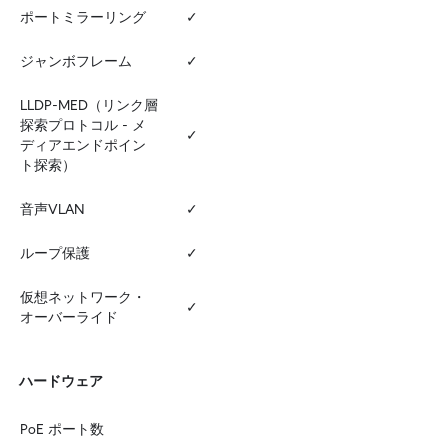
ポートミラーリング
✓
ジャンボフレーム
✓
LLDP-MED（リンク層
探索プロトコル - メ
✓
ディアエンドポイン
ト探索）
音声VLAN
✓
ループ保護
✓
仮想ネットワーク・
✓
オーバーライド
ハードウェア
PoE ポート数