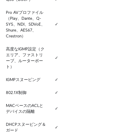
Pro AVプロファイル
（Play、Dante、Q-
SYS、NDI、SDVoE、
✓
Shure、AES67、
Crestron）
高度なIGMP設定（ク
エリア、ファストリ
✓
ーブ、ルーターポー
ト）
IGMPスヌーピング
✓
802.1X制御
✓
MACベースのACLと
✓
デバイスの隔離
DHCPスヌーピング＆
✓
ガード