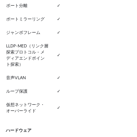
ポート分離
✓
ポートミラーリング
✓
ジャンボフレーム
✓
LLDP-MED（リンク層
探索プロトコル - メ
✓
ディアエンドポイン
ト探索）
音声VLAN
✓
ループ保護
✓
仮想ネットワーク・
✓
オーバーライド
ハードウェア