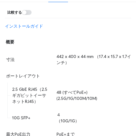
比較する
インストールガイド
概要
442 x 400 x 44 mm （17.4 x 15.7 x 1.7イ
寸法
ンチ）
ポートレイアウト
2.5 GbE RJ45（2.5
48 (すべてPoE+)

ギガビットイーサ
(2.5G/1G/100M/10M)
ネットRJ45）
４  

10G SFP+
（10G/1G）
最大PoE出力
PoE+まで