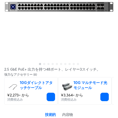
2.5 GbE PoE+ 出力を持つ48ポート、レイヤー3スイッチ。
強力なアクセサリー
(6)
10Gダイレクトアタ
10G マルチモード光
ッチケーブル
モジュール
¥2,273~ から
¥3,364~ から
¥
消費税込み
消費税込み
消
技術的
内容物