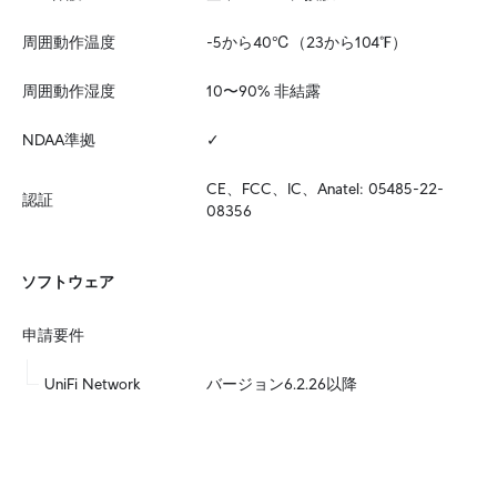
周囲動作温度
-5から40℃（23から104℉）
周囲動作湿度
10〜90% 非結露
NDAA準拠
✓
CE、FCC、IC、Anatel: 05485-22-
認証
08356
ソフトウェア
申請要件
UniFi Network
バージョン6.2.26以降