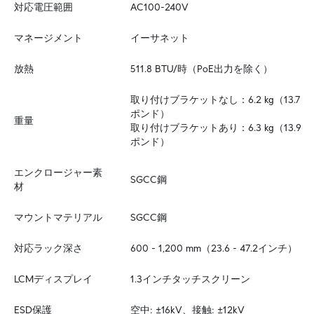
対応電圧範囲
AC100-240V
マネージメント
イーサネット
放熱
511.8 BTU/時（PoE出力を除く）
取り付けブラケットなし：6.2 kg（13.7
ポンド）  

重量
取り付けブラケットあり：6.3 kg（13.9
ポンド）
エンクロージャー素
SGCC鋼
材
マウントマテリアル
SGCC鋼
対応ラック深さ
600 - 1,200 mm（23.6 - 47.2インチ）
LCMディスプレイ
1.3インチタッチスクリーン
ESD保護
空中: ±16kV、接触: ±12kV