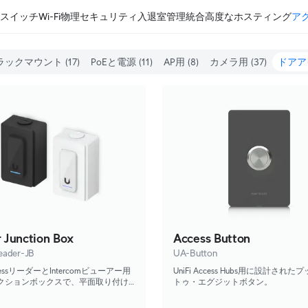
スイッチ
Wi-Fi
物理セキュリティ
入退室管理
統合
高度なホスティング
ア
ラックマウント
(17)
PoEと電源
(11)
AP用
(8)
カメラ用
(37)
ドアア
 Junction Box
Access Button
ader-JB
UA-Button
AccessリーダーとIntercomビューアー用
UniFi Access Hubs用に設計され
クションボックスで、平面取り付け
トゥ・エグジットボタン。
インチコンジットへの取り付けをサポー
。