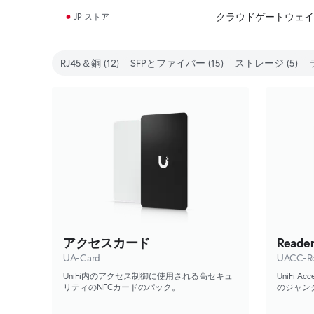
クラウドゲートウェイ
JP ストア
RJ45＆銅
(12)
SFPとファイバー
(15)
ストレージ
(5)
アクセスカード
Reader
UA-Card
UACC-Re
UniFi内のアクセス制御に使用される高セキュ
UniFi 
リティのNFCカードのパック。
のジャン
と3/4
トします