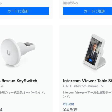
み
消費税込み
カートに追加
カートに追加
 Rescue KeySwitch
Intercom Viewer Table S
ue
UACC-Intercom-Viewer-TS
s Hub用のキー式緊急オーバーライド。
Intercom Viewerーアー用金属製
ンド。
近日公開
64
¥4,909