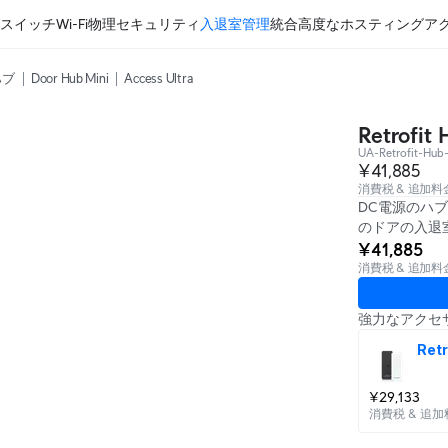
スイッチ
Wi-Fi
物理セキュリティ
入退室管理
統合
高度なホスティング
ア
ハブ
Door Hub Mini
Access Ultra
Retrofit 
UA-Retrofit-Hub
¥41,885
消費税 & 追加
DC電源のハブ
のドアの入退
¥41,885
消費税 & 追加
強力なアクセ
Retr
¥29,133
消費税 & 追