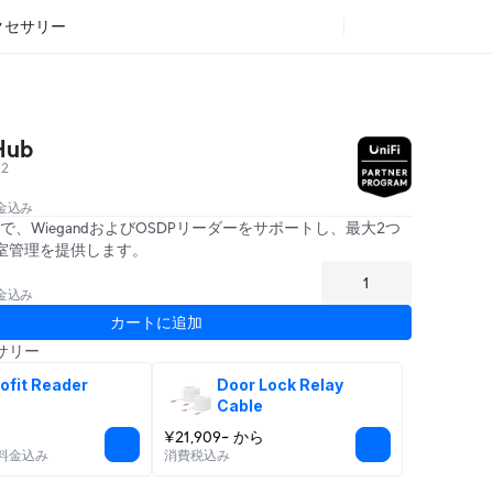
クセサリー
Hub
-2
料金込み
で、WiegandおよびOSDPリーダーをサポートし、最大2つ
室管理を提供します。
料金込み
カートに追加
サリー
ofit Reader
Door Lock Relay 
Cable
¥21,909~ から
加料金込み
消費税込み