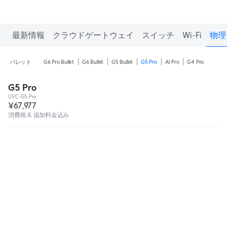
最新情報
クラウドゲートウェイ
スイッチ
Wi-Fi
物理
バレット
G6 Pro Bullet
G6 Bullet
G5 Bullet
G5 Pro
AI Pro
G4 Pro
G5 Pro
UVC-G5-Pro
¥67,977
消費税 & 追加料金込み