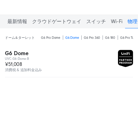
最新情報
クラウドゲートウェイ
スイッチ
Wi-Fi
物理
ドーム＆ターレット
G6 Pro Dome
G6 Dome
G6 Pro 360
G6 180
G6 Pro Turre
G6 Dome
UVC-G6-Dome-B
¥51,008
消費税 & 追加料金込み