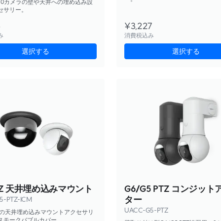
o 360カメラの壁や天井への埋め込み設
セサリー。
6
¥3,227
み
消費税込み
選択する
選択する
PTZ 天井埋め込みマウント
G6/G5 PTZ コンジッ
ター
5-PTZ-ICM
UACC-G5-PTZ
Z用の天井埋め込みマウントアクセサリ
スモークバブルカバー。