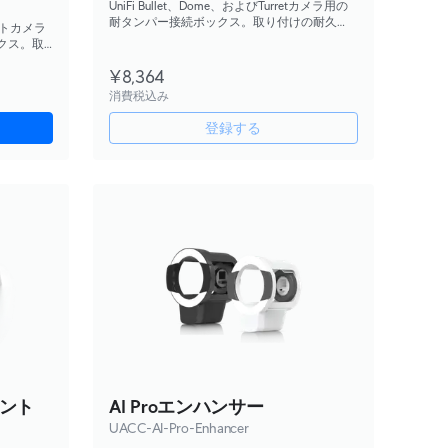
UniFi Bullet、Dome、およびTurretカメラ用の
耐タンパー接続ボックス。取り付けの耐久
ットカメラ
性、美観性、およびメンテナンスの容易さを
クス。取
向上させます。
テナンス
¥8,364
消費税込み
登録する
ント
AI Proエンハンサー
UACC-AI-Pro-Enhancer