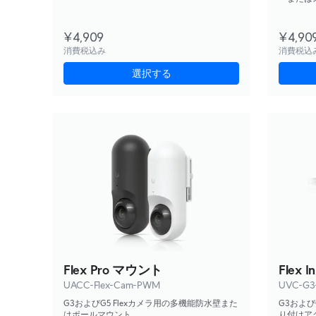
¥4,909
¥4,90
消費税込み
消費税込
選択する
Flex Pro マウント
Flex I
UACC-Flex-Cam-PWM
UVC-G3
G3およびG5 Flexカメラ用の多機能防水壁また
G3および
はポールマウント。
り付けア