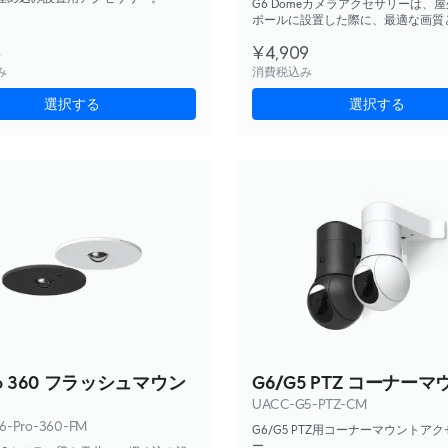
G6 Domeカメラアクセサリーは、
ポールに設置した際に、最適な画質
らの保護を提供します。
6
¥4,909
み
消費税込み
選択する
選択する
ro 360 フラッシュマウン
G6/G5 PTZ コーナー
UACC-G5-PTZ-CM
6-Pro-360-FM
G6/G5 PTZ用コーナーマウントア
ー。