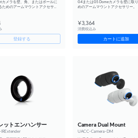
 Turretカメラを壁、角、またはポールに
G4またはG5 Domeカメラを壁に取
るためのアームマウントアクセサ
めのアームマウントアクセサリー。
4
¥3,364
み
消費税込み
登録する
カートに追加
バレットエンハンサー
Camera Dual Mount
IRExtender
UACC-Camera-DM