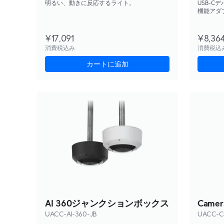
明るい、動きに反応するライト。
USB-
機能アダプ
メラを含
¥17,091
¥8,36
消費税込み
消費税込
カートに追加
AI 360ジャンクションボックス
Camer
UACC-AI-360-JB
UACC-C