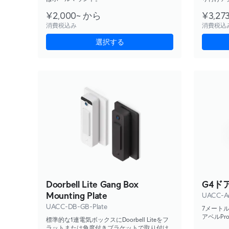
¥2,000~ から
¥3,27
消費税込み
消費税込
選択する
Doorbell Lite Gang Box
G4ド
Mounting Plate
UACC-A
UACC-DB-GB-Plate
7メート
アベルPr
標準的な1連電気ボックスにDoorbell Liteをフ
します。
ラットまたは角度付きブラケットで取り付け