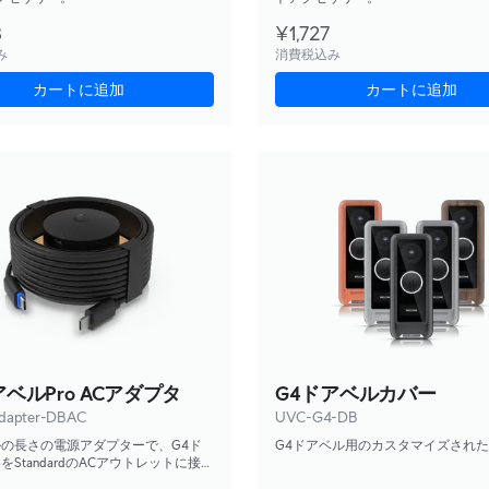
3
¥1,727
み
消費税込み
カートに追加
カートに追加
アベルPro ACアダプタ
G4ドアベルカバー
dapter-DBAC
UVC-G4-DB
ルの長さの電源アダプターで、G4ド
G4ドアベル用のカスタマイズされ
oをStandardのACアウトレットに接続