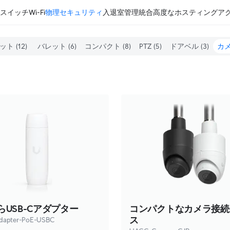
スイッチ
Wi-Fi
物理セキュリティ
入退室管理
統合
高度なホスティング
ア
ット
(12)
バレット
(6)
コンパクト
(8)
PTZ
(5)
ドアベル
(3)
カ
からUSB-Cアダプター
コンパクトなカメラ接続
ス
dapter-PoE-USBC