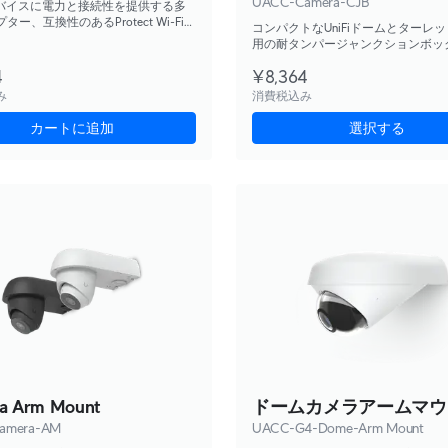
UACC-Camera-CJB
Cデバイスに電力と接続性を提供する多
ター、互換性のあるProtect Wi-Fiカ
コンパクトなUniFiドームとターレ
む。
用の耐タンパージャンクションボッ
り付けの耐久性、美観、およびメン
4
¥8,364
の容易さを向上させます。
み
消費税込み
カートに追加
選択する
a Arm Mount
ドームカメラアームマウ
amera-AM
UACC-G4-Dome-Arm Mount