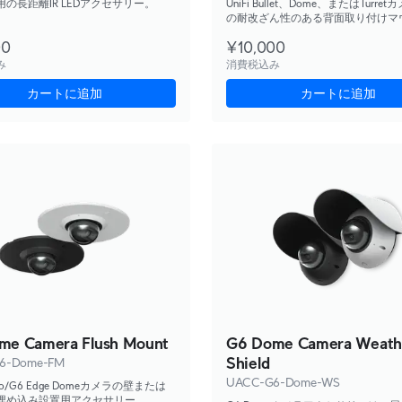
let用の長距離IR LEDアクセサリー。
UniFi Bullet、Dome、またはTurre
の耐改ざん性のある背面取り付けマ
で、平面への設置および1 1/2インチ
00
¥10,000
込み管への取り付けをサポートしま
み
消費税込み
カートに追加
カートに追加
me Camera Flush Mount
G6 Dome Camera Weath
Shield
6-Dome-FM
UACC-G6-Dome-WS
Pro/G6 Edge Domeカメラの壁または
埋め込み設置用アクセサリー。