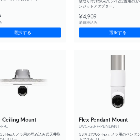
壁取り付け型G6/G5 PTZ設置用の3
ンジットアダプター。
9
¥4,909
み
消費税込み
選択する
選択する
n-Ceiling Mount
Flex Pendant Mount
-F-C
UVC-G3-F-PENDANT
G5 Flexカメラ用の埋め込み式天井取
G3およびG5 Flexカメラ用のペン
クセサリー。
トアクセサリー。